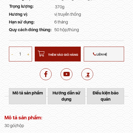
Trọng lượng:
370g
Hương vị:
vị truyền thống
Hạn sử dụng:
6 tháng
Quy cách đóng thùng:
50 hộp/thùng
-
+
LIÊN HỆ
THÊM VÀO GIỎ HÀNG
Mô tả sản phẩm
Hướng dẫn sử
Điều kiện bảo
dụng
quản
Mô tả sản phẩm:
30 gói/hộp