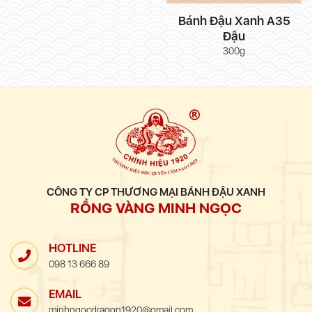
Bánh Đậu Xanh A35
Đậu
300g
CÔNG TY CP THƯƠNG MẠI BÁNH ĐẬU XANH
RỒNG VÀNG MINH NGỌC
HOTLINE
098 13 666 89
EMAIL
minhngocdragon1920@gmail.com