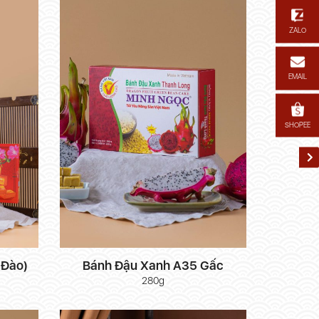
ZALO
EMAIL
SHOPEE
 Đào)
Bánh Đậu Xanh A35 Gấc
280g