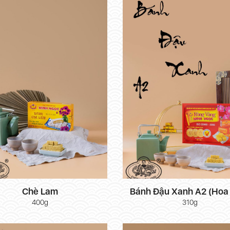
Chè Lam
Bánh Đậu Xanh A2 (Hoa
400g
310g