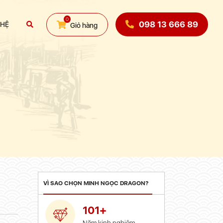
0
098 13 666 89
 HỆ
Giỏ hàng
VÌ SAO CHỌN MINH NGỌC DRAGON?
101+