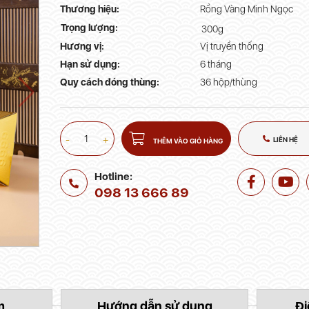
Thương hiệu:
Rồng Vàng Minh Ngọc
Trọng lượng:
300g
Hương vị:
Vị truyền thống
Hạn sử dụng:
6 tháng
Quy cách đóng thùng:
36 hộp/thùng
-
+
LIÊN HỆ
THÊM VÀO GIỎ HÀNG
Hotline:
098 13 666 89
m
Hướng dẫn sử dụng
Đi