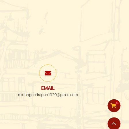
EMAIL
minhngocdragon1920@gmail.com
0