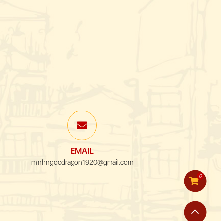
EMAIL
minhngocdragon1920@gmail.com
0