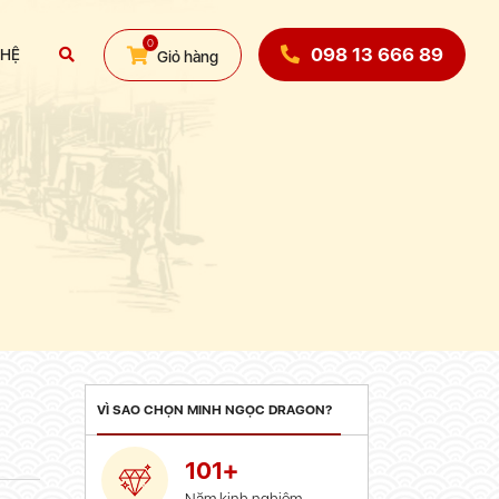
0
098 13 666 89
 HỆ
Giỏ hàng
VÌ SAO CHỌN MINH NGỌC DRAGON?
101+