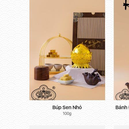
Búp Sen Nhỏ
Bánh 
100g